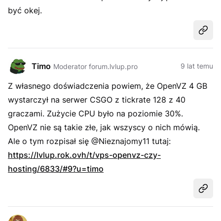
być okej.
Udost
Timo
9 lat temu
Moderator forum.lvlup.pro
Z własnego doświadczenia powiem, że OpenVZ 4 GB
wystarczył na serwer CSGO z tickrate 128 z 40
graczami. Zużycie CPU było na poziomie 30%.
OpenVZ nie są takie złe, jak wszyscy o nich mówią.
Ale o tym rozpisał się @Nieznajomy11 tutaj:
https://lvlup.rok.ovh/t/vps-openvz-czy-
hosting/6833/#9?u=timo
Udost