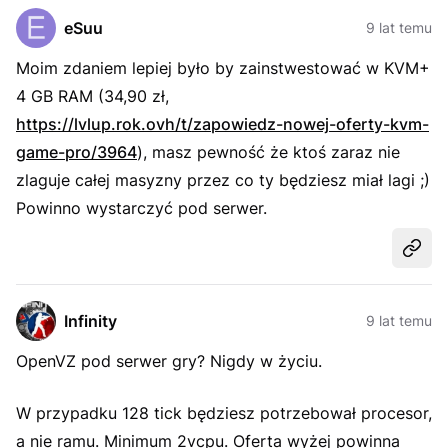
eSuu
9 lat temu
Moim zdaniem lepiej było by zainstwestować w KVM+
4 GB RAM (34,90 zł,
https://lvlup.rok.ovh/t/zapowiedz-nowej-oferty-kvm-
game-pro/3964
), masz pewność że ktoś zaraz nie
zlaguje całej masyzny przez co ty będziesz miał lagi ;)
Powinno wystarczyć pod serwer.
Udost
Infinity
9 lat temu
OpenVZ pod serwer gry? Nigdy w życiu.
W przypadku 128 tick będziesz potrzebował procesor,
a nie ramu. Minimum 2vcpu. Oferta wyżej powinna