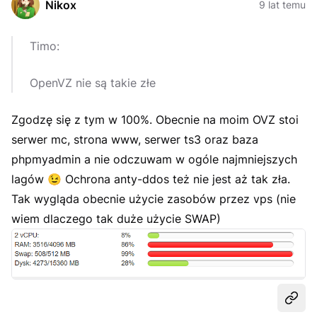
Nikox
9 lat temu
Timo:
OpenVZ nie są takie złe
Zgodzę się z tym w 100%. Obecnie na moim OVZ stoi
serwer mc, strona www, serwer ts3 oraz baza
phpmyadmin a nie odczuwam w ogóle najmniejszych
lagów
😉
Ochrona anty-ddos też nie jest aż tak zła.
Tak wygląda obecnie użycie zasobów przez vps (nie
wiem dlaczego tak duże użycie SWAP)
Udost