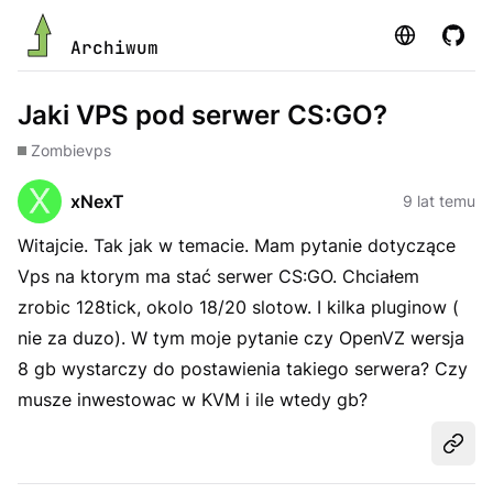
Strona
GitHu
Archiwum
Jaki VPS pod serwer CS:GO?
Zombie
vps
xNexT
9 lat temu
Witajcie. Tak jak w temacie. Mam pytanie dotyczące
Vps na ktorym ma stać serwer CS:GO. Chciałem
zrobic 128tick, okolo 18/20 slotow. I kilka pluginow (
nie za duzo). W tym moje pytanie czy OpenVZ wersja
8 gb wystarczy do postawienia takiego serwera? Czy
musze inwestowac w KVM i ile wtedy gb?
Udost