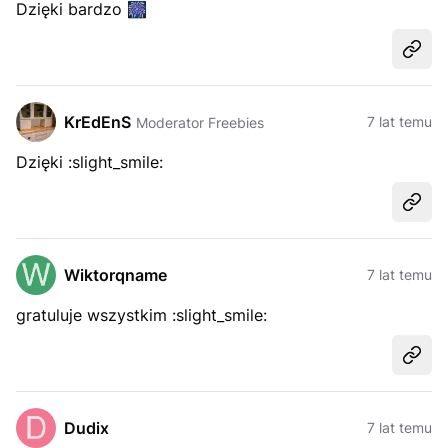
Dzięki bardzo
🎆
Udost
KrEdEnS
7 lat temu
Moderator Freebies
Dzięki :slight_smile:
Udost
Wiktorqname
7 lat temu
gratuluje wszystkim :slight_smile:
Udost
Dudix
7 lat temu