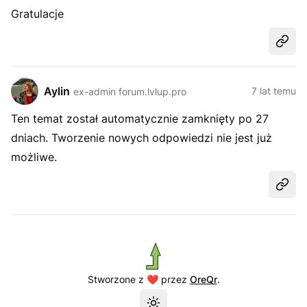
Gratulacje
Udost
Aylin
7 lat temu
ex-admin forum.lvlup.pro
Ten temat został automatycznie zamknięty po 27
dniach. Tworzenie nowych odpowiedzi nie jest już
możliwe.
Udost
Stworzone z ❤️ przez
OreQr
.