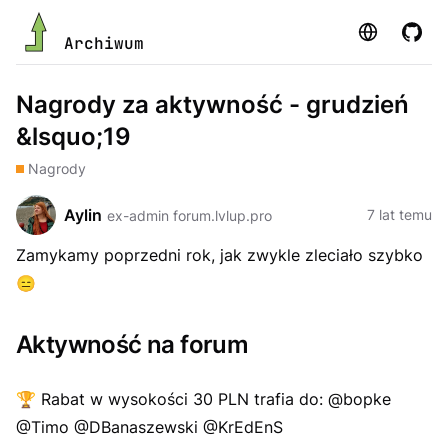
Strona
GitHu
Archiwum
Nagrody za aktywność - grudzień
&lsquo;19
Nagrody
Aylin
7 lat temu
ex-admin forum.lvlup.pro
Zamykamy poprzedni rok, jak zwykle zleciało szybko
😑
Aktywność na forum
🏆
Rabat w wysokości 30 PLN trafia do: @bopke
@Timo @DBanaszewski @KrEdEnS