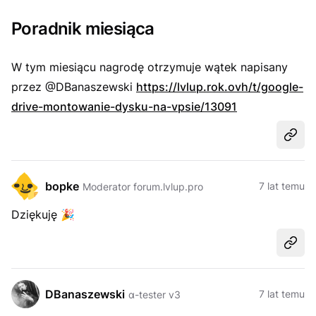
Poradnik miesiąca
W tym miesiącu nagrodę otrzymuje wątek napisany
przez @DBanaszewski
https://lvlup.rok.ovh/t/google-
drive-montowanie-dysku-na-vpsie/13091
Udost
bopke
7 lat temu
Moderator forum.lvlup.pro
Dziękuję
🎉
Udost
DBanaszewski
7 lat temu
α-tester v3