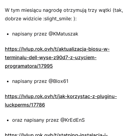
W tym miesiącu nagrodę otrzymują trzy wątki (tak,
dobrze widzicie :slight_smile: ):
napisany przez @KMatuszak
https://lvlup.rok.ovh/t/aktualizacja-biosu-w-
terminalu-dell-wyse-z90d7-z-uzyciem-
programatora/17995
napisany przez @Blox61
https://lvlup.rok.ovh/t/jak-korzystac-z-pluginu-
luckperms/17786
oraz napisany przez @KrEdEnS
https://lvlup.rok.ovh/t/statping-instalacja-i-