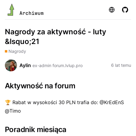
Strona
GitHu
Archiwum
Nagrody za aktywność - luty
&lsquo;21
Nagrody
Aylin
6 lat temu
ex-admin forum.lvlup.pro
Aktywność na forum
🏆
Rabat w wysokości 30 PLN trafia do: @KrEdEnS
@Timo
Poradnik miesiąca