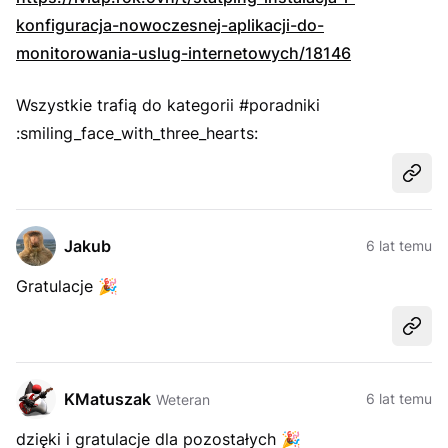
konfiguracja-nowoczesnej-aplikacji-do-
monitorowania-uslug-internetowych/18146
Wszystkie trafią do kategorii #poradniki
:smiling_face_with_three_hearts:
Udost
Jakub
6 lat temu
Gratulacje
🎉
Udost
KMatuszak
6 lat temu
Weteran
dzięki i gratulacje dla pozostałych
🎉