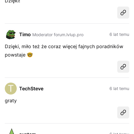
Dzięki!
Udost
Timo
6 lat temu
Moderator forum.lvlup.pro
Dzięki, miło też że coraz więcej fajnych poradników
powstaje
🤓
Udost
TechSteve
6 lat temu
graty
Udost