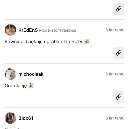
Udost
KrEdEnS
6 lat temu
Moderator Freebies
Również dziękuję i gratki dla reszty
🎉
Udost
michociaak
6 lat temu
Gratulację
🎉
Udost
Blox61
6 lat temu