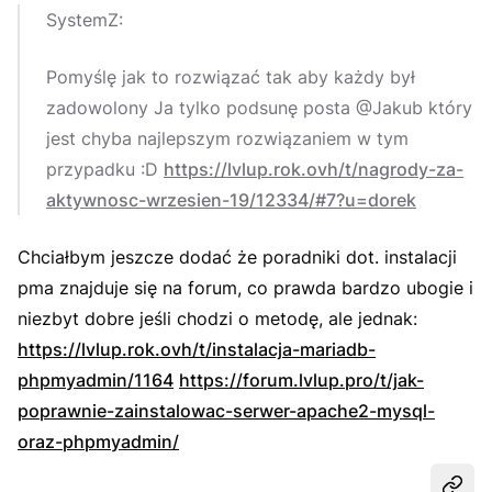
SystemZ:
Pomyślę jak to rozwiązać tak aby każdy był
zadowolony Ja tylko podsunę posta @Jakub który
jest chyba najlepszym rozwiązaniem w tym
przypadku :D
https://lvlup.rok.ovh/t/nagrody-za-
aktywnosc-wrzesien-19/12334/#7?u=dorek
Chciałbym jeszcze dodać że poradniki dot. instalacji
pma znajduje się na forum, co prawda bardzo ubogie i
niezbyt dobre jeśli chodzi o metodę, ale jednak:
https://lvlup.rok.ovh/t/instalacja-mariadb-
phpmyadmin/1164
https://forum.lvlup.pro/t/jak-
poprawnie-zainstalowac-serwer-apache2-mysql-
oraz-phpmyadmin/