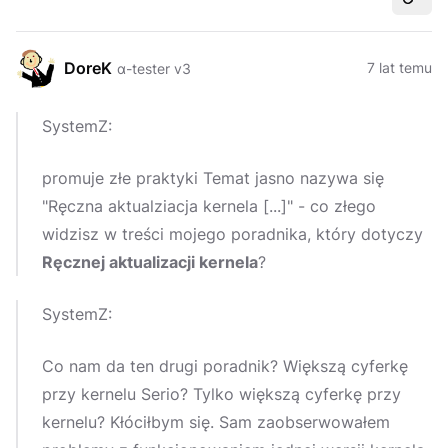
Udost
DoreK
7 lat temu
α-tester v3
SystemZ:
promuje złe praktyki Temat jasno nazywa się
"Ręczna aktualziacja kernela [...]" - co złego
widzisz w treści mojego poradnika, który dotyczy
Ręcznej aktualizacji kernela
?
SystemZ:
Co nam da ten drugi poradnik? Większą cyferkę
przy kernelu Serio? Tylko większą cyferkę przy
kernelu? Kłóciłbym się. Sam zaobserwowałem