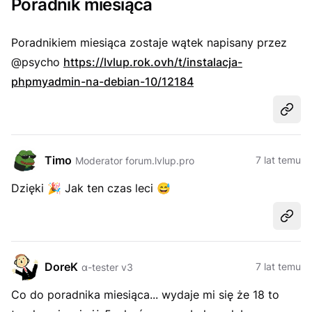
Poradnik miesiąca
Poradnikiem miesiąca zostaje wątek napisany przez
@psycho
https://lvlup.rok.ovh/t/instalacja-
phpmyadmin-na-debian-10/12184
Udost
Timo
7 lat temu
Moderator forum.lvlup.pro
Dzięki
🎉
Jak ten czas leci
😅
Udost
DoreK
7 lat temu
α-tester v3
Co do poradnika miesiąca... wydaje mi się że 18 to