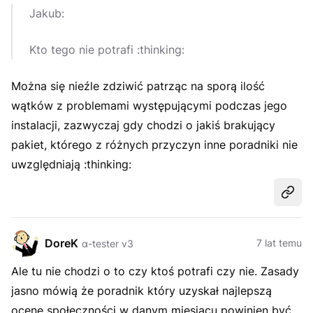
Jakub:
Kto tego nie potrafi :thinking:
Można się nieźle zdziwić patrząc na sporą ilość
wątków z problemami występującymi podczas jego
instalacji, zazwyczaj gdy chodzi o jakiś brakujący
pakiet, którego z różnych przyczyn inne poradniki nie
uwzględniają :thinking:
Udost
DoreK
7 lat temu
α-tester v3
Ale tu nie chodzi o to czy ktoś potrafi czy nie. Zasady
jasno mówią że poradnik który uzyskał najlepszą
ocenę społeczności w danym miesiącu powinien być