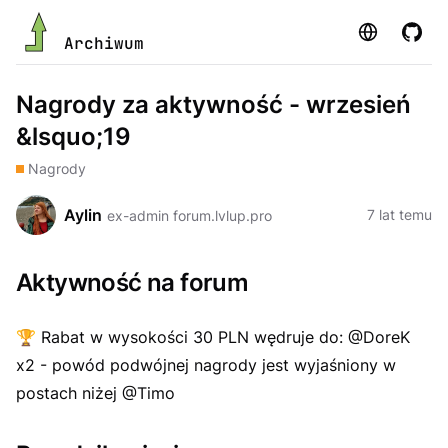
Strona
GitHu
Archiwum
Nagrody za aktywność - wrzesień
&lsquo;19
Nagrody
Aylin
7 lat temu
ex-admin forum.lvlup.pro
Aktywność na forum
🏆
Rabat w wysokości 30 PLN wędruje do: @DoreK
x2 - powód podwójnej nagrody jest wyjaśniony w
postach niżej @Timo