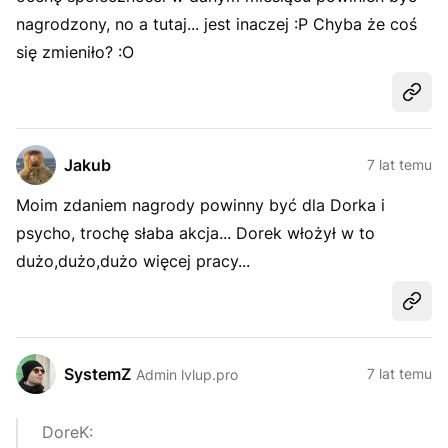
nagrodzony, no a tutaj... jest inaczej :P
Chyba że coś
się zmieniło? :O
Udost
Jakub
7 lat temu
Moim zdaniem nagrody powinny być dla Dorka i
psycho, trochę słaba akcja... Dorek włożył w to
dużo,dużo,dużo więcej pracy...
Udost
SystemZ
7 lat temu
Admin lvlup.pro
DoreK: