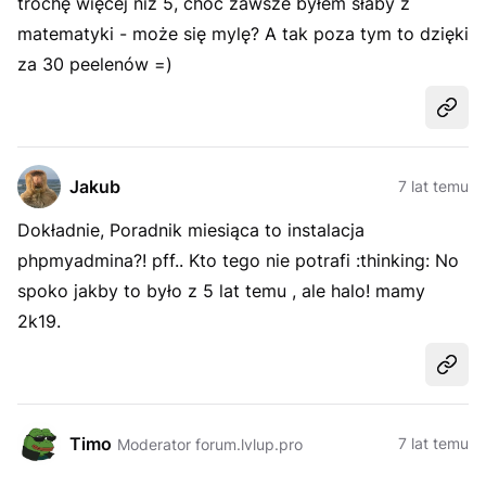
trochę więcej niż 5, choć zawsze byłem słaby z
matematyki - może się mylę? A tak poza tym to dzięki
za 30 peelenów =)
Udost
Jakub
7 lat temu
Dokładnie, Poradnik miesiąca to instalacja
phpmyadmina?! pff.. Kto tego nie potrafi :thinking: No
spoko jakby to było z 5 lat temu , ale halo! mamy
2k19.
Udost
Timo
7 lat temu
Moderator forum.lvlup.pro