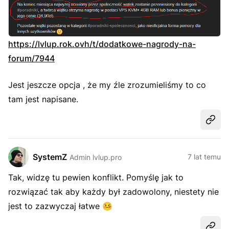
https://lvlup.rok.ovh/t/dodatkowe-nagrody-na-
forum/7944
Jest jeszcze opcja , że my źle zrozumieliśmy to co
tam jest napisane.
Udost
SystemZ
7 lat temu
Admin lvlup.pro
Tak, widzę tu pewien konflikt. Pomyślę jak to
rozwiązać tak aby każdy był zadowolony, niestety nie
jest to zazwyczaj łatwe
🤒