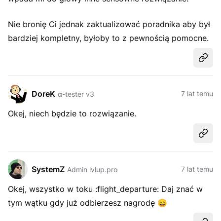
Nie bronię Ci jednak zaktualizować poradnika aby był
bardziej kompletny, byłoby to z pewnością pomocne.
Udost
DoreK
7 lat temu
α-tester v3
Okej, niech będzie to rozwiązanie.
Udost
SystemZ
7 lat temu
Admin lvlup.pro
Okej, wszystko w toku :flight_departure: Daj znać w
tym wątku gdy już odbierzesz nagrodę
😄