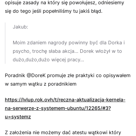
opisuje zasady na który się powołujesz, odniesiemy
się do tego jeśli popełniliśmy tu jakiś błąd.
Jakub:
Moim zdaniem nagrody powinny być dla Dorka i
psycho, trochę słaba akcja… Dorek włożył w to
dużo,dużo,dużo więcej pracy…
Poradnik @DoreK promuje złe praktyki co opisywałem
w samym wątku z poradnikiem
https://lvlup.rok.ovh/t/reczna-aktualizacja-kernela-
na-serwerze-z-systemem-ubuntu/12265/#3?
u=systemz
Z założenia nie możemy dać atestu wątkowi który