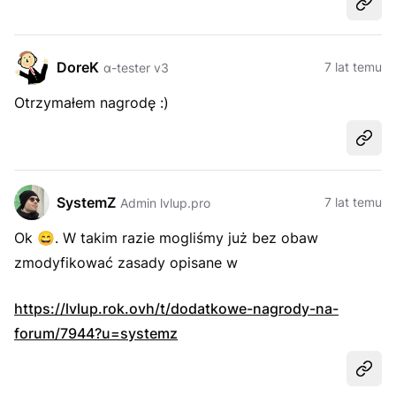
Udost
DoreK
7 lat temu
α-tester v3
Otrzymałem nagrodę :)
Udost
SystemZ
7 lat temu
Admin lvlup.pro
Ok
😄
. W takim razie mogliśmy już bez obaw
zmodyfikować zasady opisane w
https://lvlup.rok.ovh/t/dodatkowe-nagrody-na-
forum/7944?u=systemz
Udost