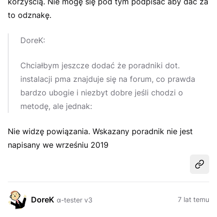
korzyścią. Nie mogę się pod tym podpisać aby dać za
to odznakę.
DoreK:
Chciałbym jeszcze dodać że poradniki dot.
instalacji pma znajduje się na forum, co prawda
bardzo ubogie i niezbyt dobre jeśli chodzi o
metodę, ale jednak:
Nie widzę powiązania. Wskazany poradnik nie jest
napisany we wrześniu 2019
Udost
DoreK
7 lat temu
α-tester v3