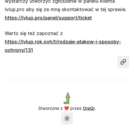
wystarczy utworzyć zgłoszenie w panelu klienta
lvlup.pro aby się ze mną skontaktować w tej sprawie.
https://lvlup.pro/panel/support/ticket
Warto się też zapoznać z
https://lvlup.rok.ovh/t/rodzaje-atakow-i-sposoby-
ochrony/131
Udost
Stworzone z ❤️ przez
OreQr
.
Przełącz motyw