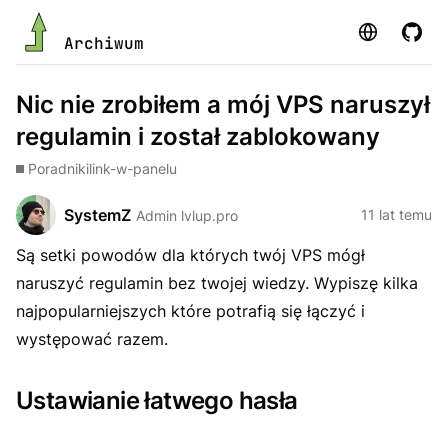
Strona
GitHu
Archiwum
Nic nie zrobiłem a mój VPS naruszył
regulamin i został zablokowany
Poradniki
link-w-panelu
SystemZ
11 lat temu
Admin lvlup.pro
Są setki powodów dla których twój VPS mógł
naruszyć regulamin bez twojej wiedzy. Wypiszę kilka
najpopularniejszych które potrafią się łączyć i
występować razem.
Ustawianie łatwego hasła