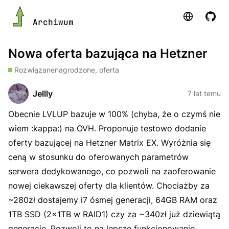
Strona
GitHu
Archiwum
Nowa oferta bazująca na Hetzner
Rozwiązane
nagrodzone, oferta
Jellly
7 lat temu
Obecnie LVLUP bazuje w 100% (chyba, że o czymś nie
wiem :kappa:) na OVH. Proponuje testowo dodanie
oferty bazującej na Hetzner Matrix EX. Wyróżnia się
ceną w stosunku do oferowanych parametrów
serwera dedykowanego, co pozwoli na zaoferowanie
nowej ciekawszej oferty dla klientów. Chociażby za
~280zł dostajemy i7 ósmej generacji, 64GB RAM oraz
1TB SSD (2x1TB w RAID1) czy za ~340zł już dziewiątą
generację. Pozwoli to na lepsze funkcjonowanie