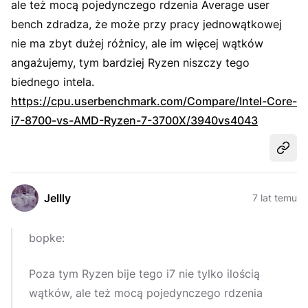
ale też mocą pojedynczego rdzenia
Average user
bench
zdradza, że może przy pracy jednowątkowej
nie ma zbyt dużej różnicy, ale im więcej wątków
angażujemy, tym bardziej Ryzen niszczy tego
biednego intela.
https://cpu.userbenchmark.com/Compare/Intel-Core-
i7-8700-vs-AMD-Ryzen-7-3700X/3940vs4043
Udost
Jellly
7 lat temu
bopke:
Poza tym Ryzen bije tego i7 nie tylko ilością
wątków, ale też mocą pojedynczego rdzenia