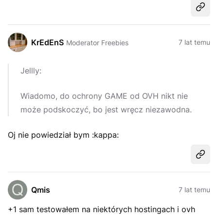
Udost
KrEdEnS
7 lat temu
Moderator Freebies
Jellly:
Wiadomo, do ochrony GAME od OVH nikt nie
może podskoczyć, bo jest wręcz niezawodna.
Oj nie powiedział bym :kappa:
Udost
Qmis
7 lat temu
+1 sam testowałem na niektórych hostingach i ovh