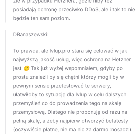
źle w przypadku Hetznera, gdzie niby też
posiadają ochronę przeciwko DDoS, ale i tak to nie
będzie ten sam poziom.
DBanaszewski:
To prawda, ale lvlup.pro stara się celować w jak
najwyższą jakość usług, więc ochrona na Hetzner
jest
😕
Tak już wyżej wspomniałem, gdyby po
prostu znaleźli by się chętni którzy mogli by w
pewnym sensie przetestować te serwery,
ułatwiłoby to sytuację dla lvlup w celu dalszych
przemyśleń co do prowadzenia tego na skalę
przemysłową. Dlatego nie proponuję od razu na
pełną skalę, a żeby najpierw otworzyć betatesty
(oczywiście płatne, nie ma nic za darmo :nosacz:).