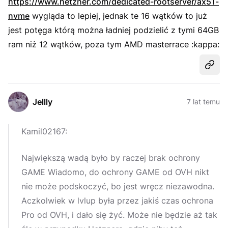
https://www.hetzner.com/dedicated-rootserver/ax51-
nvme
wygląda to lepiej, jednak te 16 wątków to już
jest potęga którą można ładniej podzielić z tymi 64GB
ram niż 12 wątków, poza tym AMD masterrace :kappa:
Udost
Jellly
7 lat temu
Kamil02167:
Największą wadą było by raczej brak ochrony
GAME Wiadomo, do ochrony GAME od OVH nikt
nie może podskoczyć, bo jest wręcz niezawodna.
Aczkolwiek w lvlup była przez jakiś czas ochrona
Pro od OVH, i dało się żyć. Może nie będzie aż tak