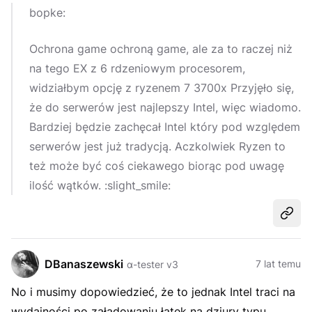
bopke:
Ochrona game ochroną game, ale za to raczej niż
na tego EX z 6 rdzeniowym procesorem,
widziałbym opcję z ryzenem 7 3700x Przyjęło się,
że do serwerów jest najlepszy Intel, więc wiadomo.
Bardziej będzie zachęcał Intel który pod względem
serwerów jest już tradycją. Aczkolwiek Ryzen to
też może być coś ciekawego biorąc pod uwagę
ilość wątków. :slight_smile:
Udost
DBanaszewski
7 lat temu
α-tester v3
No i musimy dopowiedzieć, że to jednak Intel traci na
wydajności po załadowaniu łatek na dziury typu