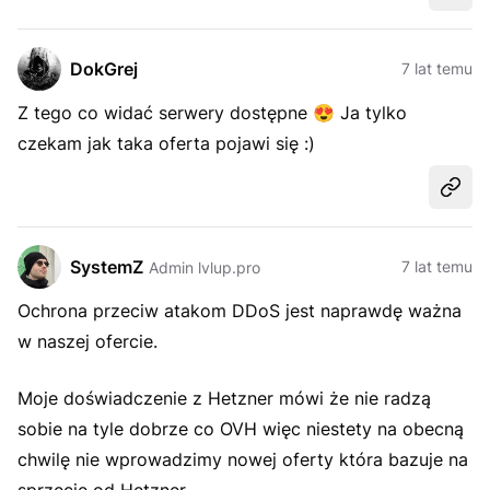
DokGrej
7 lat temu
Z tego co widać serwery dostępne
😍
Ja tylko
czekam jak taka oferta pojawi się :)
Udost
SystemZ
7 lat temu
Admin lvlup.pro
Ochrona przeciw atakom DDoS jest naprawdę ważna
w naszej ofercie.
Moje doświadczenie z Hetzner mówi że nie radzą
sobie na tyle dobrze co OVH więc niestety na obecną
chwilę nie wprowadzimy nowej oferty która bazuje na