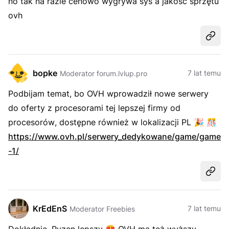
no tak na razie cenowo wygrywa sys a jakość sprzętu
ovh
Udost
bopke
7 lat temu
Moderator forum.lvlup.pro
Podbijam temat, bo OVH wprowadził nowe serwery
do oferty z procesorami
tej lepszej firmy od
procesorów
, dostępne również w lokalizacji PL
🎉
🎊
https://www.ovh.pl/serwery_dedykowane/game/game
-1/
Udost
KrEdEnS
7 lat temu
Moderator Freebies