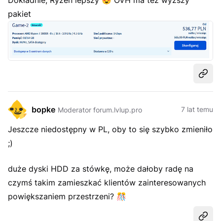
Dokładnie, Ryzen lepszy
😍
OVH ma też wyższy
pakiet
Udost
bopke
7 lat temu
Moderator forum.lvlup.pro
Jeszcze niedostępny w PL, oby to się szybko zmieniło
;)
duże dyski HDD za stówkę, może dałoby radę na
czymś takim zamieszkać klientów zainteresowanych
powiększaniem przestrzeni?
🎊
Udost