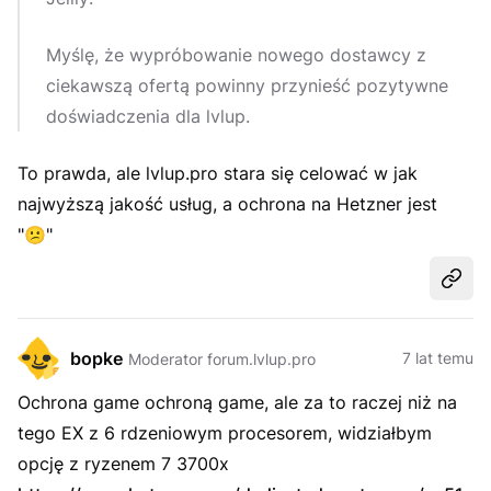
Myślę, że wypróbowanie nowego dostawcy z
ciekawszą ofertą powinny przynieść pozytywne
doświadczenia dla lvlup.
To prawda, ale lvlup.pro stara się celować w jak
najwyższą jakość usług, a ochrona na Hetzner jest
"
😕
"
Udost
bopke
7 lat temu
Moderator forum.lvlup.pro
Ochrona game ochroną game, ale za to raczej niż na
tego EX z 6 rdzeniowym procesorem, widziałbym
opcję z ryzenem 7 3700x