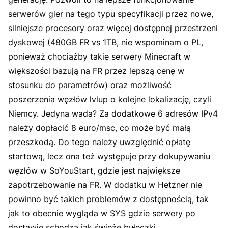
serwerów gier na tego typu specyfikacji przez nowe,
silniejsze procesory oraz więcej dostępnej przestrzeni
dyskowej (480GB FR vs 1TB, nie wspominam o PL,
ponieważ chociażby takie serwery Minecraft w
większości bazują na FR przez lepszą cenę w
stosunku do parametrów) oraz możliwość
poszerzenia węzłów lvlup o kolejne lokalizację, czyli
Niemcy. Jedyna wada? Za dodatkowe 6 adresów IPv4
należy dopłacić 8 euro/msc, co może być małą
przeszkodą. Do tego należy uwzględnić opłatę
startową, lecz ona też występuje przy dokupywaniu
węzłów w SoYouStart, gdzie jest największe
zapotrzebowanie na FR. W dodatku w Hetzner nie
powinno być takich problemów z dostępnością, tak
jak to obecnie wygląda w SYS gdzie serwery po
dostawie schodzą jak świeże bułeczki.