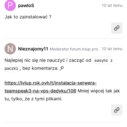
pawloS
10 lat temu
Jak to zainstalować ?
Udost
Nieznajomy11
10 lat temu
Moderator forum.lvlup.pro
Najlepiej nic się nie nauczyć i zacząć od
easyhc z
, bez komentarza. ;P
paczki
https://lvlup.rok.ovh/t/instalacja-serwera-
teamspeak3-na-vps-dedyku/106
Mniej więcej tak jak
tu, tylko, że z tymi plikami.
Udost