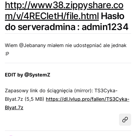
http://www38.zippyshare.co
m/v/4RECletH/file.html
Hasło
do serveradmina : admin1234
Wiem @Jebanany miałem nie udostępniać ale jednak
:P
EDIT by @SystemZ
Zapasowy link do ściągnięcia (mirror): TS3Cyka-
Blyat.7z (5,5 MB)
https://dl.lvlup.pro/fallen/TS3Cyka-
Blyat.7z
Udost