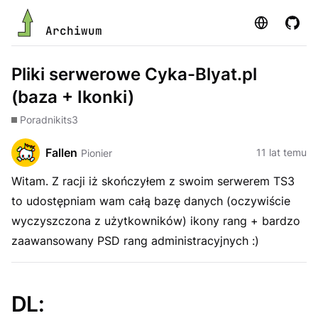
Strona
GitHu
Archiwum
Pliki serwerowe Cyka-Blyat.pl
(baza + Ikonki)
Poradniki
ts3
Fallen
11 lat temu
Pionier
Witam. Z racji iż skończyłem z swoim serwerem TS3
to udostępniam wam całą bazę danych (oczywiście
wyczyszczona z użytkowników) ikony rang + bardzo
zaawansowany PSD rang administracyjnych :)
DL: