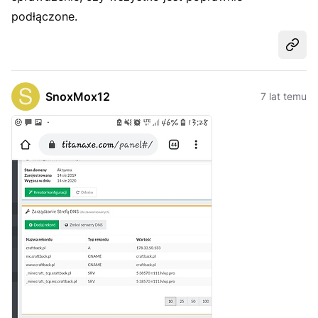
podłączone.
Udost
SnoxMox12
7 lat temu