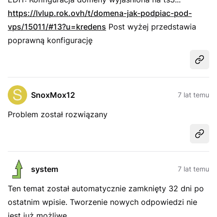
https://lvlup.rok.ovh/t/domena-jak-podpiac-pod-
vps/15011/#13?u=kredens
Post wyżej przedstawia
poprawną konfigurację
Udost
SnoxMox12
7 lat temu
Problem został rozwiązany
Udost
system
7 lat temu
Ten temat został automatycznie zamknięty 32 dni po
ostatnim wpisie. Tworzenie nowych odpowiedzi nie
jest już możliwe.