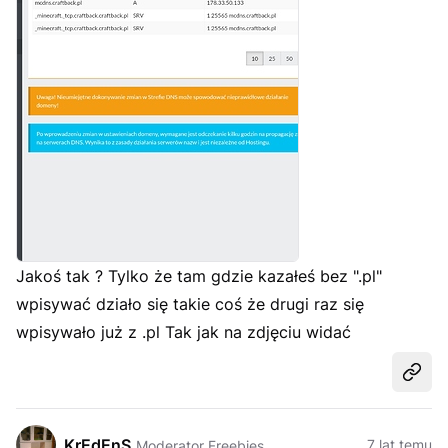
Jakoś tak ? Tylko że tam gdzie kazałeś bez ".pl"
wpisywać działo się takie coś że drugi raz się
wpisywało już z .pl Tak jak na zdjęciu widać
Udost
KrEdEnS
7 lat temu
Moderator Freebies