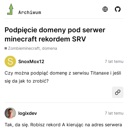
Strona
GitHu
Archiwum
Podpięcie domeny pod serwer
minecraft rekordem SRV
Zombie
minecraft, domena
SnoxMox12
7 lat temu
Czy można podpiąć domenę z serwisu Titanaxe i jeśli
się da jak to zrobić?
Udost
logixdev
7 lat temu
Tak, da się. Robisz rekord A kierując na adres serwera