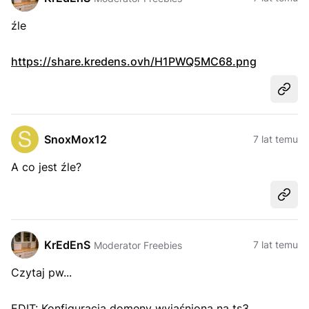
źle
https://share.kredens.ovh/H1PWQ5MC68.png
Udost
SnoxMox12
7 lat temu
A co jest źle?
Udost
KrEdEnS
7 lat temu
Moderator Freebies
Czytaj pw...
EDIT: Konfiguracja domeny wyjaśniona na ts3...