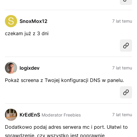
Udost
SnoxMox12
7 lat temu
czekam już z 3 dni
Udost
logixdev
7 lat temu
Pokaż screena z Twojej konfiguracji DNS w panelu.
Udost
KrEdEnS
7 lat temu
Moderator Freebies
Dodatkowo podaj adres serwera mc i port. Ułatwi to
sprawdzenie, czy wszystko jest poprawnie