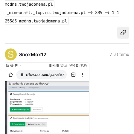
mcdns.twojadomena.pl
_minecraft._tcp.mc.twojadomena.pl -> SRV -> 1 1
25565 mcdns.twojadomena.pl
Udost
SnoxMox12
7 lat temu