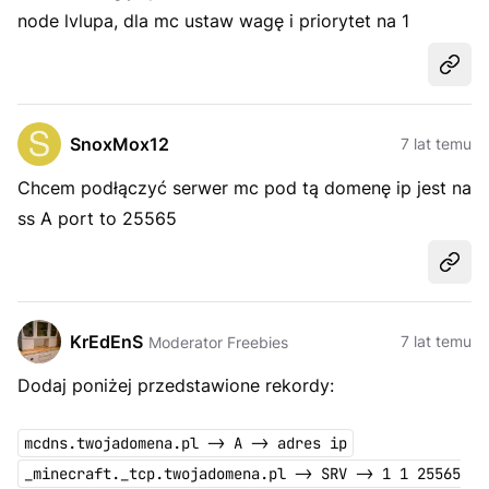
node lvlupa, dla mc ustaw wagę i priorytet na 1
Udost
SnoxMox12
7 lat temu
Chcem podłączyć serwer mc pod tą domenę ip jest na
ss A port to 25565
Udost
KrEdEnS
7 lat temu
Moderator Freebies
Dodaj poniżej przedstawione rekordy:
mcdns.twojadomena.pl -> A -> adres ip
_minecraft._tcp.twojadomena.pl -> SRV -> 1 1 25565