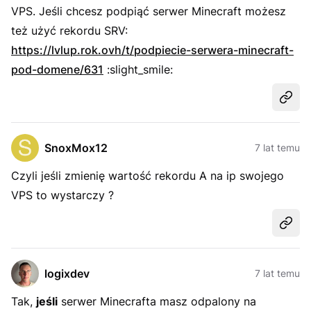
VPS. Jeśli chcesz podpiąć serwer Minecraft możesz
też użyć rekordu SRV:
https://lvlup.rok.ovh/t/podpiecie-serwera-minecraft-
pod-domene/631
:slight_smile:
Udost
SnoxMox12
7 lat temu
Czyli jeśli zmienię wartość rekordu A na ip swojego
VPS to wystarczy ?
Udost
logixdev
7 lat temu
Tak,
jeśli
serwer Minecrafta masz odpalony na