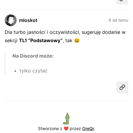
Udost
mloskot
6 lat temu
Dla turbo jasności i oczywistości, sugeruję dodanie w
sekcji
TL1 “Podstawowy”
, tak
😆
Na Discord może:
tylko czytać
Udost
Stworzone z ❤️ przez
OreQr
.