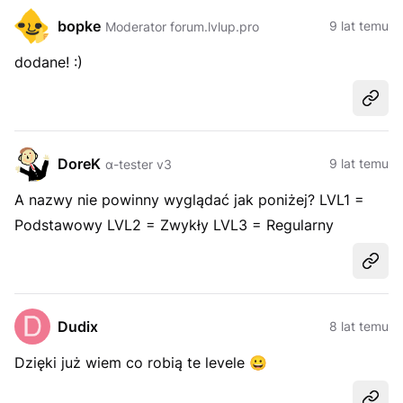
bopke
9 lat temu
Moderator forum.lvlup.pro
dodane! :)
Udost
DoreK
9 lat temu
α-tester v3
A nazwy nie powinny wyglądać jak poniżej? LVL1 =
Podstawowy LVL2 = Zwykły LVL3 = Regularny
Udost
Dudix
8 lat temu
Dzięki już wiem co robią te levele 😀