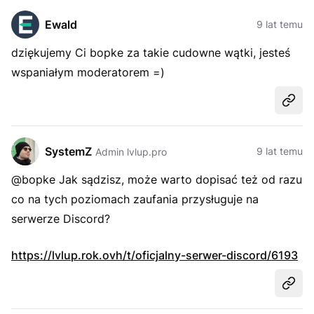
Ewald
9 lat temu
dziękujemy Ci bopke za takie cudowne wątki, jesteś
wspaniałym moderatorem =)
Udost
SystemZ
9 lat temu
Admin lvlup.pro
@bopke Jak sądzisz, może warto dopisać też od razu
co na tych poziomach zaufania przysługuje na
serwerze Discord?
https://lvlup.rok.ovh/t/oficjalny-serwer-discord/6193
Udost