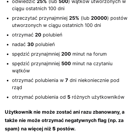
odwiedzić
25%
(lub
500
) wątków utworzonych w
ciągu ostatnich 100 dni
przeczytać przynajmniej
25%
(lub
20000
) postów
utworzonych w ciągu ostatnich 100 dni
otrzymać
20
polubień
nadać
30
polubień
spędzić przynajmniej
200
minut na forum
spędzić przynajmniej
500
minut na czytaniu
wątków
otrzymać polubienia w
7
dni niekoniecznie pod
rząd
otrzymać polubienia od
5
różnych użytkowników
Użytkownik nie może zostać ani razu zbanowany, a
także nie może otrzymać negatywnych flag (np. za
spam) na więcej niż
5
postów.