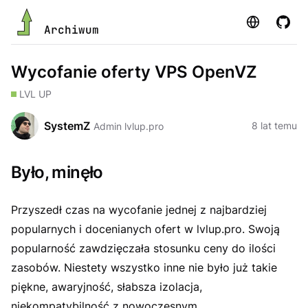
Strona
GitHu
Archiwum
Wycofanie oferty VPS OpenVZ
LVL UP
SystemZ
8 lat temu
Admin lvlup.pro
Było, minęło
Przyszedł czas na wycofanie jednej z najbardziej
popularnych i docenianych ofert w lvlup.pro. Swoją
popularność zawdzięczała stosunku ceny do ilości
zasobów. Niestety wszystko inne nie było już takie
piękne, awaryjność, słabsza izolacja,
niekompatybilność z nowoczesnym