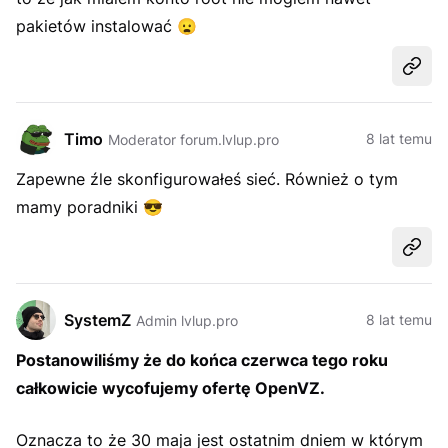
pakietów instalować
😦
Udost
Timo
8 lat temu
Moderator forum.lvlup.pro
Zapewne źle skonfigurowałeś sieć. Również o tym
mamy poradniki
😎
Udost
SystemZ
8 lat temu
Admin lvlup.pro
Postanowiliśmy że do końca czerwca tego roku
całkowicie wycofujemy ofertę OpenVZ.
Oznacza to że 30 maja jest ostatnim dniem w którym