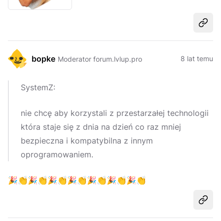
Udost
bopke
8 lat temu
Moderator forum.lvlup.pro
SystemZ:
nie chcę aby korzystali z przestarzałej technologii
która staje się z dnia na dzień co raz mniej
bezpieczna i kompatybilna z innym
oprogramowaniem.
🎉
👏
🎉
👏
🎉
👏
🎉
👏
🎉
👏
🎉
👏
🎉
👏
Udost