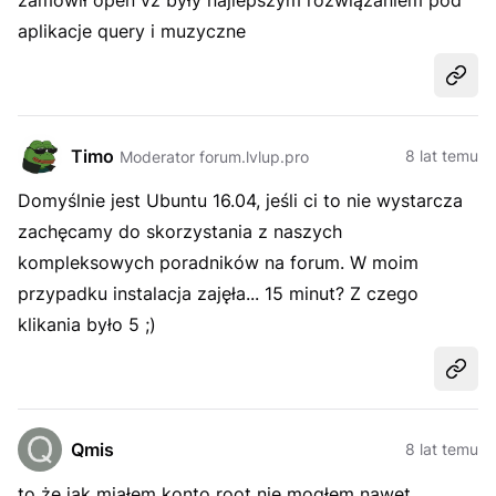
zamówił open vz były najlepszym rozwiązaniem pod
aplikacje query i muzyczne
Udost
Timo
8 lat temu
Moderator forum.lvlup.pro
Domyślnie jest Ubuntu 16.04, jeśli ci to nie wystarcza
zachęcamy do skorzystania z naszych
kompleksowych poradników na forum. W moim
przypadku instalacja zajęła... 15 minut? Z czego
klikania było 5 ;)
Udost
Qmis
8 lat temu
to że jak miałem konto root nie mogłem nawet