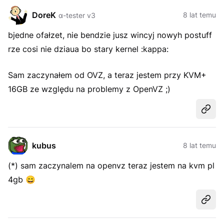
DoreK
8 lat temu
α-tester v3
bjedne ofałzet, nie bendzie jusz wincyj nowyh postuff
rze cosi nie dziaua bo stary kernel :kappa:
Sam zaczynałem od OVZ, a teraz jestem przy KVM+
16GB ze względu na problemy z OpenVZ ;)
Udost
kubus
8 lat temu
(*) sam zaczynalem na openvz teraz jestem na kvm pl
4gb
😄
Udost