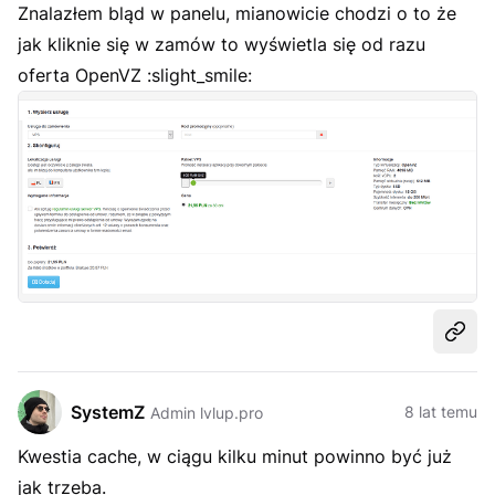
Znalazłem bląd w panelu, mianowicie chodzi o to że
jak kliknie się w zamów to wyświetla się od razu
oferta OpenVZ :slight_smile:
Udost
SystemZ
8 lat temu
Admin lvlup.pro
Kwestia cache, w ciągu kilku minut powinno być już
jak trzeba.