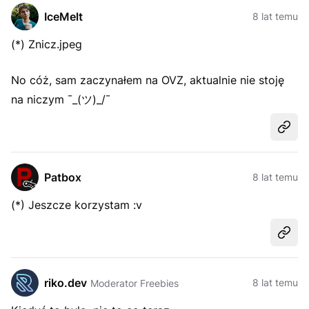
IceMelt
8 lat temu
(*)
Znicz.jpeg
No cóż, sam zaczynałem na OVZ, aktualnie nie stoję
na niczym ¯_(ツ)_/¯
Udost
Patbox
8 lat temu
(*) Jeszcze korzystam :v
Udost
riko.dev
8 lat temu
Moderator Freebies