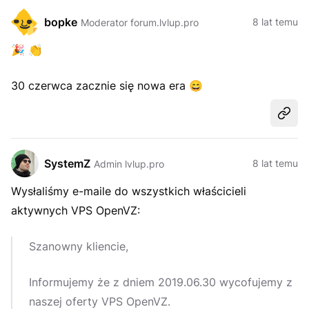
bopke
8 lat temu
Moderator forum.lvlup.pro
🎉
👏
30 czerwca zacznie się nowa era
😄
Udost
SystemZ
8 lat temu
Admin lvlup.pro
Wysłaliśmy e-maile do wszystkich właścicieli
aktywnych VPS OpenVZ:
Szanowny kliencie,
Informujemy że z dniem 2019.06.30 wycofujemy z
naszej oferty VPS OpenVZ.