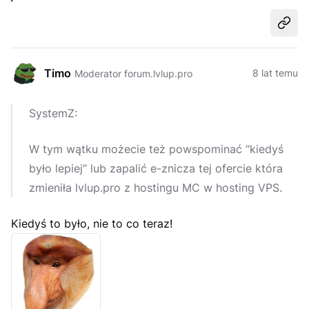
Udost
Timo
8 lat temu
Moderator forum.lvlup.pro
SystemZ:
W tym wątku możecie też powspominać “kiedyś
było lepiej” lub zapalić e-znicza tej ofercie która
zmieniła lvlup.pro z hostingu MC w hosting VPS.
Kiedyś to było, nie to co teraz!