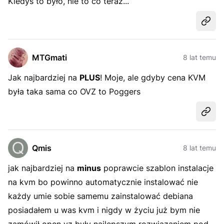
Kiedyś to było, nie to co teraz...
Udost
MTGmati
8 lat temu
Jak najbardziej na
PLUS
! Moje, ale gdyby cena KVM
była taka sama co OVZ to
Poggers
Udost
Qmis
8 lat temu
jak najbardziej na
minus
poprawcie szablon instalacje
na kvm bo powinno automatycznie instalować nie
każdy umie sobie samemu zainstalować debiana
posiadałem u was kvm i nigdy w życiu już bym nie